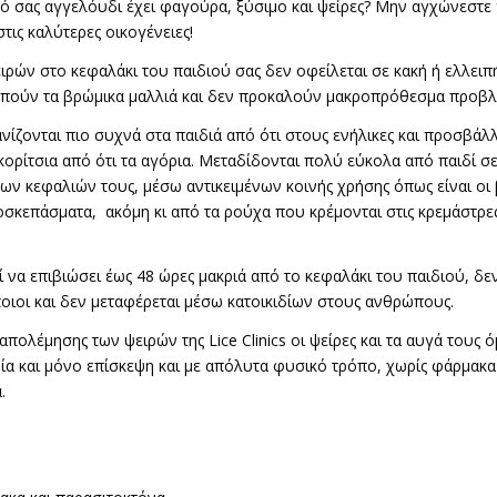
ό σας αγγελόυδι έχει φαγούρα, ξύσιμο και ψείρες? Μην αγχώνεστε 
στις καλύτερες οικογένειες!
ιρών στο κεφαλάκι του παιδιού σας δεν οφείλεται σε κακή ή ελλειπή
πούν τα βρώμικα μαλλιά και δεν προκαλούν μακροπρόθεσμα προβλή
ανίζονται πιο συχνά στα παιδιά από ότι στους ενήλικες και προσβά
κορίτσια από ότι τα αγόρια. Μεταδίδονται πολύ εύκολα από παιδί σε
ων κεφαλιών τους, μέσω αντικειμένων κοινής χρήσης όπως είναι οι
νοσκεπάσματα, ακόμη κι από τα ρούχα που κρέμονται στις κρεμάστρε
ί να επιβιώσει έως 48 ώρες μακριά από το κεφαλάκι του παιδιού, δε
οιοι και δεν μεταφέρεται μέσω κατοικιδίων στους ανθρώπους.
απολέμησης των ψειρών της Lice Clinics οι ψείρες και τα αυγά τους 
ία και μόνο επίσκεψη και με απόλυτα φυσικό τρόπο, χωρίς φάρμακα
.