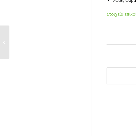
Χωρίς φάρμ
Στοιχεία επικ
Ερωτήσεις &
Απαντήσεις για τον
Κορωνοϊό...