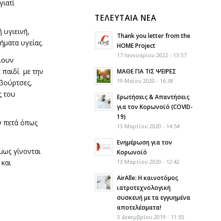
γιατί
ΤΕΛΕΥΤΑΙΑ ΝΕΑ
 υγιεινή,
Thank you letter from the
ματα υγείας.
HOME Project
17 Ιανουαρίου 2022 - 13:57
λλουν
 παιδί με την
ΜΑΘΕ ΓΙΑ ΤΙΣ ΨΕΙΡΕΣ
19 Μαΐου 2020 - 16:38
 βούρτσες,
ς του
Ερωτήσεις & Απαντήσεις
για τον Κορωνοϊό (COVID-
19)
ν πετά όπως
13 Μαρτίου 2020 - 14:54
Ενημέρωση για τον
όμως γίνονται
Κορωνοϊό
 και
13 Μαρτίου 2020 - 12:42
AirAlle: Η καινοτόμος
ιατροτεχνολογική
συσκευή με τα εγγυημένα
αποτελέσματα!
3 Δεκεμβρίου 2019 - 11:55