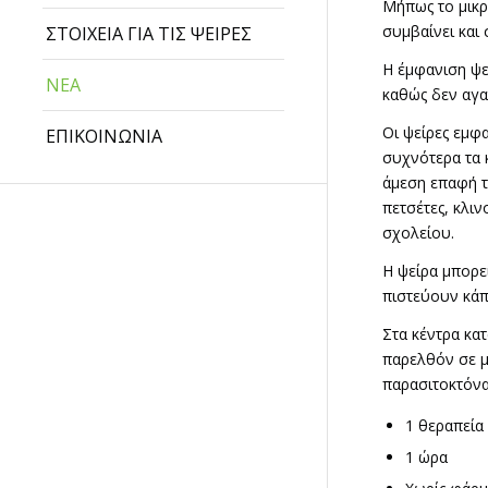
Μήπως το μικρ
συμβαίνει και 
ΣΤΟΙΧΕΙΑ ΓΙΑ ΤΙΣ ΨΕΙΡΕΣ
Η έμφανιση ψε
ΝΕΑ
καθώς δεν αγα
Οι ψείρες εμφ
ΕΠΙΚΟΙΝΩΝΙΑ
συχνότερα τα 
άμεση επαφή τ
πετσέτες, κλι
σχολείου.
Η ψείρα μπορε
πιστεύουν κάπ
Στα κέντρα κατ
παρελθόν σε μ
παρασιτοκτόνα
1 θεραπεία
1 ώρα